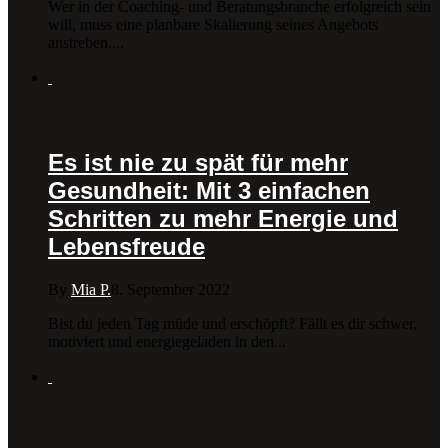
Wer in der Coaching- und Beratungsbranche erfolgreich sein
will, muss eine planbare Skalierung seines Angebots
anstreben....
Beiträge
Es ist nie zu spät für mehr
Gesundheit: Mit 3 einfachen
Schritten zu mehr Energie und
Lebensfreude
By
Mia P.
8. September 2022
Bist du jeden Tag müde und erschöpft? Fällt es dir schwer,
motiviert und energiegeladen in den...
Beiträge