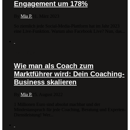
Engagement um 178%
By
Mia P.
31. März 2023
So ziemlich jede Social-Media-Plattform hat im Jahr 2023
eine Live-Funktion. Warum also Facebook Live? Nun, das...
Beiträge
Wie man als Coach zum
Marktführer wird: Dein Coaching-
Business skalieren
By
Mia P.
25. August 2022
1 Millionen Euro sind absolut machbar und der
Mindestanspruch für jede Coaching, Beratung und Experten-
Dienstleistung! Wer...