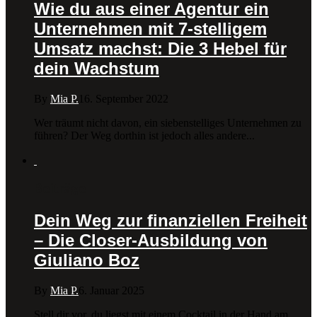
Wie du aus einer Agentur ein
Unternehmen mit 7-stelligem
Umsatz machst: Die 3 Hebel für
dein Wachstum
By
Mia P.
16. September 2022
Wer träumt nicht davon, ein siebenstelliges Unternehmen zu
führen? Der Weg dorthin ist jedoch alles andere...
Beiträge
Dein Weg zur finanziellen Freiheit
– Die Closer-Ausbildung von
Giuliano Boz
By
Mia P.
6. Januar 2025
Stell dir vor, du liegst mit einem Cocktail in der Hand am