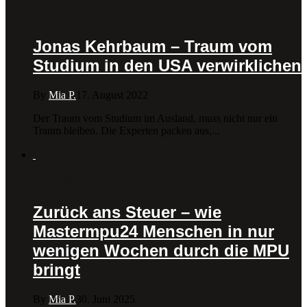
Beiträge
Jonas Kehrbaum – Traum vom
Studium in den USA verwirklichen
By
Mia P.
17. August 2022
Der Traum vom Studium im Ausland, muss nicht nur ein
Traum bleiben. Die Experten packen aus,...
Beiträge
Zurück ans Steuer – wie
Mastermpu24 Menschen in nur
wenigen Wochen durch die MPU
bringt
By
Mia P.
30. Juni 2025