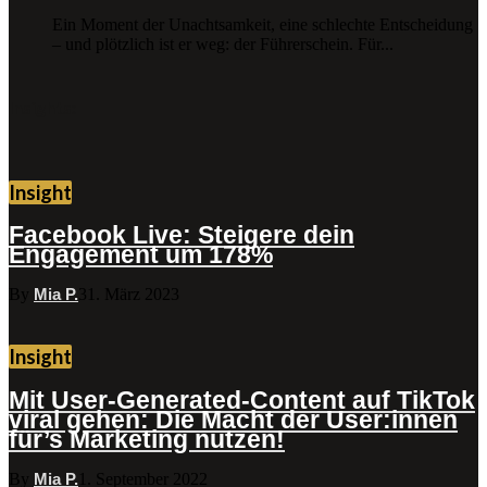
Ein Moment der Unachtsamkeit, eine schlechte Entscheidung
– und plötzlich ist er weg: der Führerschein. Für...
Insights:
Insight
Facebook Live: Steigere dein
Engagement um 178%
By
Mia P.
31. März 2023
Insight
Mit User-Generated-Content auf TikTok
viral gehen: Die Macht der User:innen
für’s Marketing nutzen!
By
Mia P.
1. September 2022