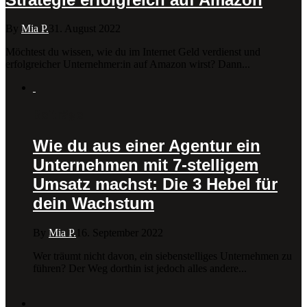
By
Mia P.
31. August 2022
Möchtest du wissen, wie du im Internet Geld verdienst und
erfolgreicher Unternehmer:in auf Amazon wirst? Dann...
Beiträge
Wie du aus einer Agentur ein
Unternehmen mit 7-stelligem
Umsatz machst: Die 3 Hebel für
dein Wachstum
By
Mia P.
16. September 2022
Wer träumt nicht davon, ein siebenstelliges Unternehmen zu
führen? Der Weg dorthin ist jedoch alles andere...