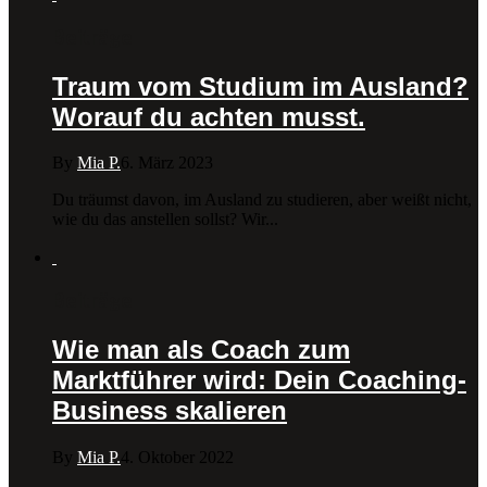
Beiträge
Traum vom Studium im Ausland?
Worauf du achten musst.
By
Mia P.
6. März 2023
Du träumst davon, im Ausland zu studieren, aber weißt nicht,
wie du das anstellen sollst? Wir...
Beiträge
Wie man als Coach zum
Marktführer wird: Dein Coaching-
Business skalieren
By
Mia P.
4. Oktober 2022